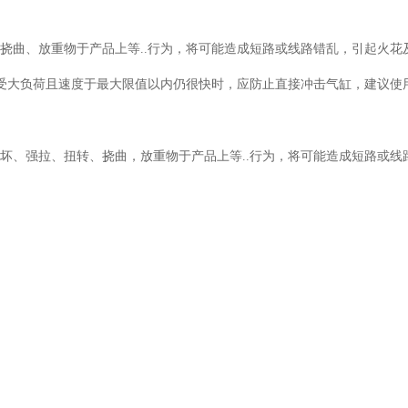
、挠曲、放重物于产品上等..行为，将可能造成短路或线路错乱，引起火花
若承受大负荷且速度于最大限值以内仍很快时，应防止直接冲击气缸，建议使用
损坏、强拉、扭转、挠曲，放重物于产品上等..行为，将可能造成短路或