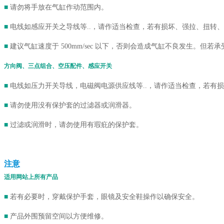
■
请勿将手放在气缸作动范围内。
■
电线如感应开关之导线等..，请作适当检查，若有损坏、强拉、扭转
■
建议气缸速度于 500mm/sec 以下，否则会造成气缸不良发生。但
方向阀、三点组合、空压配件、感应开关
■
电线如压力开关导线，电磁阀电源供应线等..，请作适当检查，若有
■
请勿使用没有保护套的过滤器或润滑器。
■
过滤或润滑时，请勿使用有瑕疪的保护套。
注意
适用网站上所有产品
■
若有必要时，穿戴保护手套，眼镜及安全鞋操作以确保安全。
■
产品外围预留空间以方便维修。