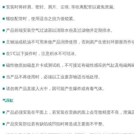
■
安装时将碎屑、密封、屑片、尘埃..等吹离配管以避免泄漏。
■
螺纹配管时，使用适当之扭力值锁紧。
■
产品前端安装空气过滤器以清除水份及过滤物并定期排水。
■
主轴油或机油不可用来做产品润滑使用，否则易产生密封环膨胀而作
■
在5℃以下操作时，注意积水不可结冰。
■
磁性物质如磁盘片卡或测试机，不可接近有磁性感应的气缸及电磁阀
■
当产品不再使用时，必须以工业废弃物适当地处理。
■
请勿将产品直接入火中，因可能产生爆炸或有毒气体。
气压缸
■
产品必须安装在平面上，若安装在歪曲的面上会导致精度不良，泄漏
■
产品安装部位若有缺陷或凹陷时将造成主要面不平整。